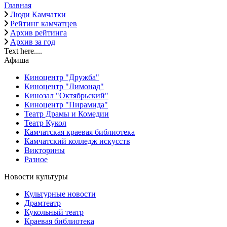
Главная
Люди Камчатки
Рейтинг камчатцев
Архив рейтинга
Архив за год
Text here....
Афиша
Киноцентр "Дружба"
Киноцентр "Лимонад"
Кинозал "Октябрьский"
Киноцентр "Пирамида"
Театр Драмы и Комедии
Театр Кукол
Камчатская краевая библиотека
Камчатский колледж искусств
Викторины
Разное
Новости культуры
Культурные новости
Драмтеатр
Кукольный театр
Краевая библиотека