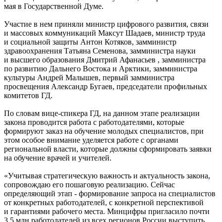
мая в Государственной Думе.
Участие в нем приняли министр цифрового развития, связи
и массовых коммуникаций Максут Шадаев, министр труда
и социальной защиты Антон Котяков, замминистр
здравоохранения Татьяна Семенова, замминистра науки
и высшего образования Дмитрий Афанасьев , замминистра
по развитию Дальнего Востока и Арктики, замминистра
культуры Андрей Малышев, первый замминистра
просвещения Александр Бугаев, председатели профильных
комитетов ГД.
По словам вице-спикера ГД, на данном этапе реализации
закона проводится работа с работодателями, которые
формируют заказ на обучение молодых специалистов, при
этом особое внимание уделяется работе с органами
региональной власти, которые должны сформировать заявки
на обучение врачей и учителей.
«Учитывая стратегическую важность и актуальность закона,
сопровождаю его пошаговую реализацию. Сейчас
определяющий этап - формирование запроса на специалистов
от конкретных работодателей, с конкретной перспективой
и гарантиями рабочего места. Минцифры пригласило почти
3,5 млн работодателей из всех регионов России выступить