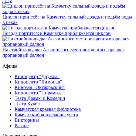
фазу
Циклон принесёт на Камчатку сильный дождь и подъём воды
в реках
Погода портится: к Камчатке приближается циклон
На стройплощадке Асачинского месторождения взорвался
пропановый баллон
Афиша
Киноцентр "Дружба"
Киноцентр "Лимонад"
Кинозал "Октябрьский"
Киноцентр "Пирамида"
Театр Драмы и Комедии
Театр Кукол
Камчатская краевая библиотека
Камчатский колледж искусств
Викторины
Разное
Новости культуры