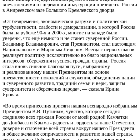
впечатлениями от церемонии инаугурации президента России
в Андреевском зале Большого Кремлевского дворца.
«От безвременья, экономической разрухи и политической
турбулентности, слабости и деморализации, в которой Россия
была на рубеже 90-х и 2000-х, многие на западе были
уверены, что ещё немного и не станет суверенной России.
Владимир Владимирович, став Президентом, стал настоящим
Национальным и Мировым Лидером. Всегда с первых шагов
реализует политику исключительно во благо национальных
интересов, сбережения и успеха граждан страны. Россия
стала вновь сильной благодаря пути, выбранному
и реализованному нашим Президентом на основе
преемственности поколений и служения, объединения нации
и суверенного развития, традиций семьи и веры, защиты
суверенитета и сбережения народа», — сказала Ирина
Яровая.
«Во время принесения присяги нашим всенародно избранным
Президентом В.В. Путиным, чувство, которое сегодня
соединяло всех граждан России от моей родной Камчатки
до Донбасса и Крыма - радость и гордость за наше Отечество,
доверие и сплочение всей страны вокруг нашего Президента
и общее желание сопричастности к развитию нашей страны,
вера в успех и Победу России», — поделилась эмоциями