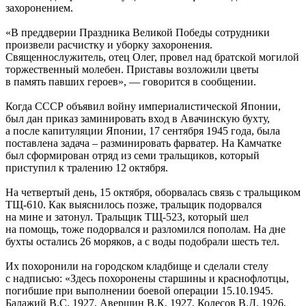
захоронением.
«В преддверии Праздника Великой Победы сотрудники
произвели расчистку и уборку захоронения.
Священнослужитель, отец Олег, провел над братской могилой
торжественный молебен. Приставы возложили цветы
в память павших героев», — говорится в сообщении.
Когда СССР объявил войну империалистической Японии,
был дан приказ заминировать вход в Авачинскую бухту,
а после капитуляции Японии, 17 сентября 1945 года, была
поставлена задача – разминировать фарватер. На Камчатке
был сформирован отряд из семи тральщиков, который
приступил к тралению 12 октября.
На четвертый день, 15 октября, оборвалась связь с тральщиком
ТЩ-610. Как выяснилось позже, тральщик подорвался
на мине и затонул. Тральщик ТЩ-523, который шел
на помощь, тоже подорвался и разломился пополам. На дне
бухты остались 26 моряков, а с воды подобрали шесть тел.
Их похоронили на городском кладбище и сделали стелу
с надписью: «Здесь похоронены старшины и краснофлотцы,
погибшие при выполнении боевой операции 15.10.1945.
Балажий В.С. 1927, Авершин В.К. 1927, Колесов В.Д. 1926,