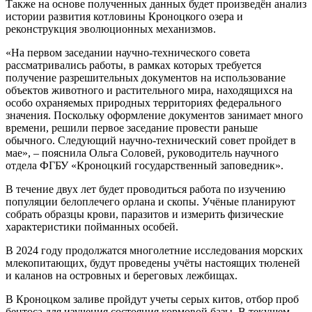
Также на основе полученных данных будет произведён анализ
истории развития котловины Кроноцкого озера и
реконструкция эволюционных механизмов.
«На первом заседании научно-технического совета
рассматривались работы, в рамках которых требуется
получение разрешительных документов на использование
объектов животного и растительного мира, находящихся на
особо охраняемых природных территориях федерального
значения. Поскольку оформление документов занимает много
времени, решили первое заседание провести раньше
обычного. Следующий научно-технический совет пройдет в
мае», – пояснила Ольга Соловей, руководитель научного
отдела ФГБУ «Кроноцкий государственный заповедник».
В течение двух лет будет проводиться работа по изучению
популяции белоплечего орлана и скопы. Учёные планируют
собрать образцы крови, паразитов и измерить физические
характеристики пойманных особей.
В 2024 году продолжатся многолетние исследования морских
млекопитающих, будут проведены учёты настоящих тюленей
и каланов на островных и береговых лежбищах.
В Кроноцком заливе пройдут учеты серых китов, отбор проб
бентоса для изучения состояния кормовой базы. В текущем