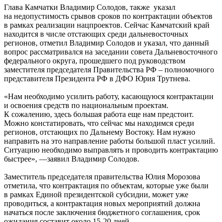
Глава Камчатки Владимир Солодов, также указал
на недопустимость срывов сроков по контрактации объектов
в рамках реализации нацпроектов. Сейчас Камчатский край
находится в числе отстающих среди дальневосточных
регионов, отметил Владимир Солодов и указал, что данный
вопрос рассматривался на заседании совета Дальневосточного
федерального округа, прошедшего под руководством
заместителя председателя Правительства РФ – полномочного
представителя Президента РФ в ДФО Юрия Трутнева.
«Нам необходимо усилить работу, касающуюся контрактации
и освоения средств по национальным проектам.
К сожалению, здесь большая работа еще нам предстоит.
Можно констатировать, что сейчас мы находимся среди
регионов, отстающих по Дальнему Востоку. Нам нужно
направить на это направление работы большой пласт усилий.
Ситуацию необходимо выправлять и проводить контрактацию
быстрее», —заявил Владимир Солодов.
Заместитель председателя правительства Юлия Морозова
отметила, что контрактация по объектам, которые уже были
в рамках Единой президентской субсидии, может уже
проводиться, а контрактация новых мероприятий должна
начаться после заключения бюджетного соглашения, срок
ожидания составит около 15-20 дней.