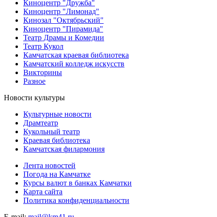
Киноцентр "Дружба"
Киноцентр "Лимонад"
Кинозал "Октябрьский"
Киноцентр "Пирамида"
Театр Драмы и Комедии
Театр Кукол
Камчатская краевая библиотека
Камчатский колледж искусств
Викторины
Разное
Новости культуры
Культурные новости
Драмтеатр
Кукольный театр
Краевая библиотека
Камчатская филармония
Лента новостей
Погода на Камчатке
Курсы валют в банках Камчатки
Карта сайта
Политика конфиденциальности
E-mail:
mail@km41.ru