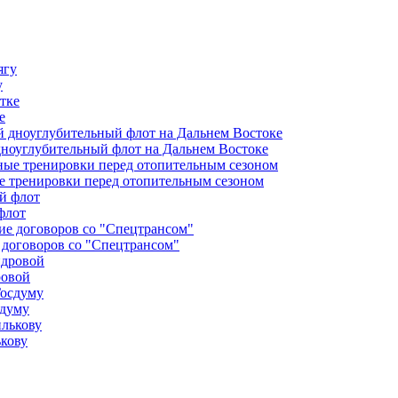
у
е
дноуглубительный флот на Дальнем Востоке
 тренировки перед отопительным сезоном
флот
 договоров со "Спецтрансом"
ровой
сдуму
ькову