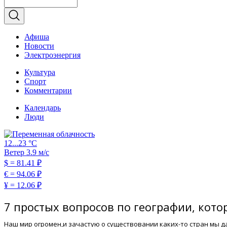
Афиша
Новости
Электроэнергия
Культура
Спорт
Комментарии
Календарь
Люди
12...23 °C
Ветер 3.9 м/с
$
= 81.41 ₽
€
= 94.06 ₽
¥
= 12.06 ₽