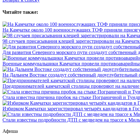
Читайте также:
На Камчатке около 100 военнослужащих ТОФ приняли присяг
98 случаев присасывания клещей зарегистрировали на Камчатк
Для развития Северного морского пути создадут собственный 
Военные коммунальщики Камчатки провели противоаварийные
На Дальнем Востоке создадут собственный дноуглубительный 
Предпринимателей камчатской столицы проверяют на наличие
Стала известна причина пробок на стыке Пограничной и Тунд
Избирком Камчатки зарегистрировал четырёх кандидатов в Го
Стали известны подробности ДТП с медведем на трассе к Мил
Афиша