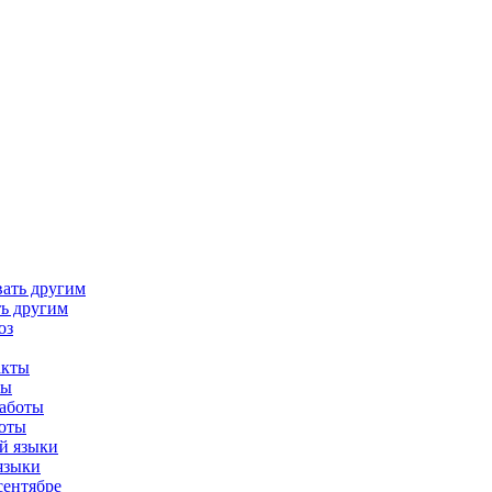
ть другим
ты
боты
языки