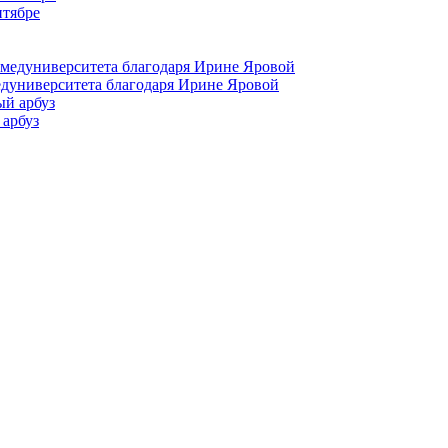
нтябре
едуниверситета благодаря Ирине Яровой
 арбуз