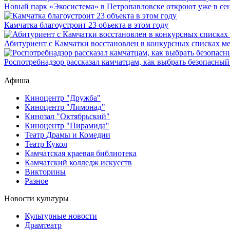
Новый парк «Экосистема» в Петропавловске откроют уже в се
Камчатка благоустроит 23 объекта в этом году
Абитуриент с Камчатки восстановлен в конкурсных списках м
Роспотребнадзор рассказал камчатцам, как выбрать безопасный
Афиша
Киноцентр "Дружба"
Киноцентр "Лимонад"
Кинозал "Октябрьский"
Киноцентр "Пирамида"
Театр Драмы и Комедии
Театр Кукол
Камчатская краевая библиотека
Камчатский колледж искусств
Викторины
Разное
Новости культуры
Культурные новости
Драмтеатр