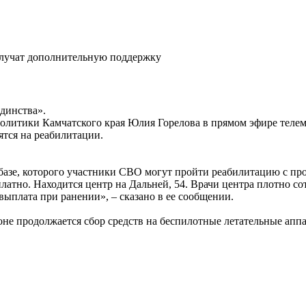
динства».
олитики Камчатского края Юлия Горелова в прямом эфире телем
ятся на реабилитации.
базе, которого участники СВО могут пройти реабилитацию с п
латно. Находится центр на Дальней, 54. Врачи центра плотно со
ыплата при ранении», – сказано в ее сообщении.
оне продолжается сбор средств на беспилотные летательные ап