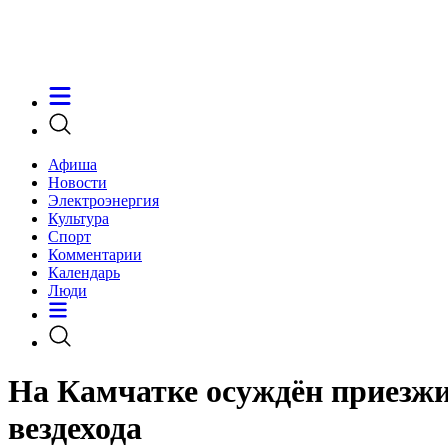
Афиша
Новости
Электроэнергия
Культура
Спорт
Комментарии
Календарь
Люди
На Камчатке осуждён приезж
вездехода