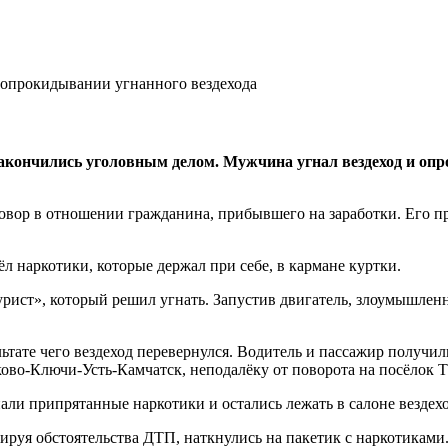
акончились уголовным делом. Мужчина угнал вездеход и опр
вор в отношении гражданина, прибывшего на заработки. Его п
 наркотики, которые держал при себе, в кармане куртки.
урист», который решил угнать. Запустив двигатель, злоумышленн
льтате чего вездеход перевернулся. Водитель и пассажир получи
ково-Ключи-Усть-Камчатск, неподалёку от поворота на посёлок 
ли припрятанные наркотики и остались лежать в салоне вездехо
уя обстоятельства ДТП, наткнулись на пакетик с наркотиками. 