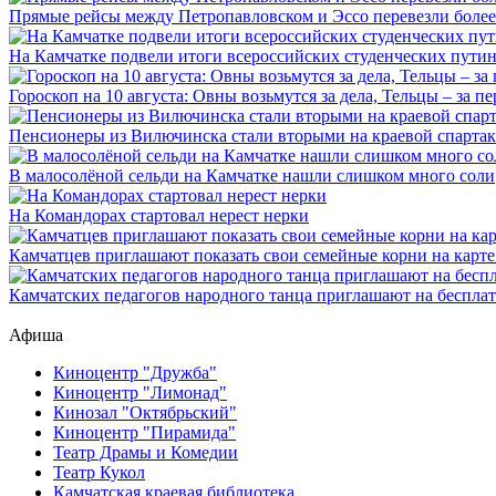
Прямые рейсы между Петропавловском и Эссо перевезли более
На Камчатке подвели итоги всероссийских студенческих пути
Гороскоп на 10 августа: Овны возьмутся за дела, Тельцы – за п
Пенсионеры из Вилючинска стали вторыми на краевой спарта
В малосолёной сельди на Камчатке нашли слишком много соли
На Командорах стартовал нерест нерки
Камчатцев приглашают показать свои семейные корни на карте
Камчатских педагогов народного танца приглашают на беспла
Афиша
Киноцентр "Дружба"
Киноцентр "Лимонад"
Кинозал "Октябрьский"
Киноцентр "Пирамида"
Театр Драмы и Комедии
Театр Кукол
Камчатская краевая библиотека