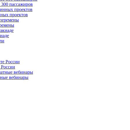
 300 пассажиров
нных проектов
еремены
киаде
 России
тные вебинары