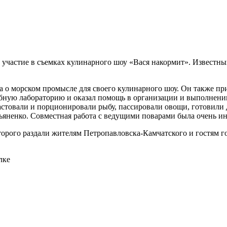
 участие в съемках кулинарного шоу «Вася накормит». Известн
 о морском промысле для своего кулинарного шоу. Он также при
бную лабораторию и оказал помощь в организации и выполнении
стовали и порционировали рыбу, пассировали овощи, готовили 
яненко. Совместная работа с ведущими поварами была очень инт
торого раздали жителям Петропавловска-Камчатского и гостям г
лке