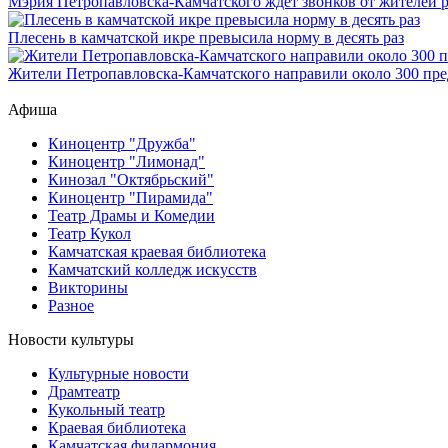
Мэрия Петропавловска-Камчатского ждет звонков от жителей 
Плесень в камчатской икре превысила норму в десять раз
Жители Петропавловска-Камчатского направили около 300 пре
Афиша
Киноцентр "Дружба"
Киноцентр "Лимонад"
Кинозал "Октябрьский"
Киноцентр "Пирамида"
Театр Драмы и Комедии
Театр Кукол
Камчатская краевая библиотека
Камчатский колледж искусств
Викторины
Разное
Новости культуры
Культурные новости
Драмтеатр
Кукольный театр
Краевая библиотека
Камчатская филармония