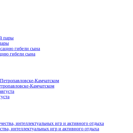
пары
ацию гибели сына
етропавловске-Камчатском
густа
ства, интеллектуальных игр и активного отдыха