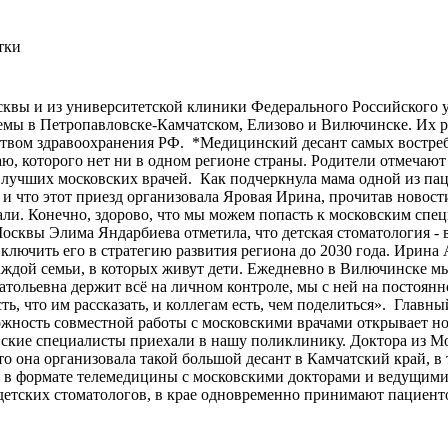
сквы и из университетской клиники Федерального Российского 
ы в Петропавловске-Камчатском, Елизово и Вилючинске. Их раб
ством здравоохранения РФ. *Медицинский десант самых востреб
, которого нет ни в одном регионе страны. Родители отмечают 
лучших московских врачей. Как подчеркнула мама одной из пац
 и что этот приезд организовала Яровая Ирина, прочитав новос
зжали. Конечно, здорово, что мы можем попасть к московским сп
сквы Элима Яндарбиева отметила, что детская стоматология - 
включить его в стратегию развития региона до 2030 года. Ирин
каждой семьи, в которых живут дети. Ежедневно в Вилючинске м
ольевна держит всё на личном контроле, мы с ней на постоянн
сть, что им рассказать, и коллегам есть, чем поделиться». Глав
жность совместной работы с московскими врачами открывает н
ковские специалисты приехали в нашу поликлинику. Доктора из 
то она организовала такой большой десант в Камчатский край, в
м в формате телемедицины с московскими докторами и ведущими
етских стоматологов, в крае одновременно принимают пациент