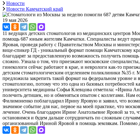
Новости
Новости Камчатский край
19 мая 2026
11 ведущих детских стоматологов из медицинских центров Мо
помощь 687 юным жителям Камчатки. Специалисты ведут прием
Яровая, проведя работу с Правительством Москвы и министер
вице-спикер ГД - уникальный формат помощи Камчатскому краю
благодарят за предоставленную возможность получить помощь 
сложно. Узнала о том, что приезжают московские специалисты,
гинекологи сейчас работают в крае, и неврологи как-то прие
детским стоматологическим отделением поликлиники №35 г. Мо
предложила закрепить такой формат на федеральном уровне и 
стоматологию, потому что это одна из базовых потребностей 
университета медицины Софья Клевцова отметила: «Ирина Анат
полечить детишек, но и обменяться опытом с коллегами. Нам е
Филимоненко поблагодарил Ирину Яровую и заявил, что возмо
значимое событие для нас, первое на моей практике, что мос
лечение. Очень благодарен Ирине Анатольевне Яровой за то, ч
остановимся и будем дальше сотрудничать по сложным случая
организованный Ириной Яровой в помощь землякам. Помимо д