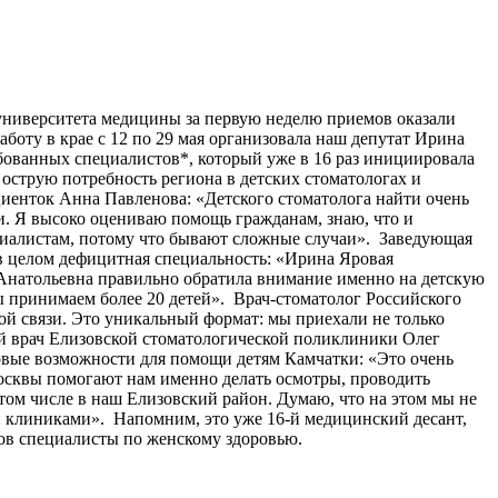
университета медицины за первую неделю приемов оказали
оту в крае с 12 по 29 мая организовала наш депутат Ирина
ованных специалистов*, который уже в 16 раз инициировала
острую потребность региона в детских стоматологах и
иенток Анна Павленова: «Детского стоматолога найти очень
ти. Я высоко оцениваю помощь гражданам, знаю, что и
ециалистам, потому что бывают сложные случаи». Заведующая
в целом дефицитная специальность: «Ирина Яровая
а Анатольевна правильно обратила внимание именно на детскую
ы принимаем более 20 детей». Врач-стоматолог Российского
ой связи. Это уникальный формат: мы приехали не только
ный врач Елизовской стоматологической поликлиники Олег
овые возможности для помощи детям Камчатки: «Это очень
Москвы помогают нам именно делать осмотры, проводить
 том числе в наш Елизовский район. Думаю, что на этом мы не
 клиниками». Напомним, это уже 16-й медицинский десант,
ов специалисты по женскому здоровью.