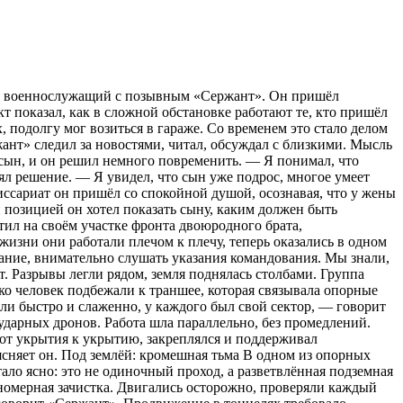
был военнослужащий с позывным «Сержант». Он пришёл
 показал, как в сложной обстановке работают те, кто пришёл
 подолгу мог возиться в гараже. Со временем это стало делом
ант» следил за новостями, читал, обсуждал с близкими. Мысль
 сын, и он решил немного повременить. — Я понимал, что
л решение. — Я увидел, что сын уже подрос, многое умеет
иссариат он пришёл со спокойной душой, осознавая, что у жены
 позицией он хотел показать сыну, каким должен быть
ил на своём участке фронта двоюродного брата,
изни они работали плечом к плечу, теперь оказались в одном
мание, внимательно слушать указания командования. Мы знали,
. Разрывы легли рядом, земля поднялась столбами. Группа
ко человек подбежали к траншее, которая связывала опорные
ли быстро и слаженно, у каждого был свой сектор, — говорит
дарных дронов. Работа шла параллельно, без промедлений.
от укрытия к укрытию, закреплялся и поддерживал
сняет он. Под землёй: кромешная тьма В одном из опорных
ало ясно: это не одиночный проход, а разветвлённая подземная
номерная зачистка. Двигались осторожно, проверяли каждый