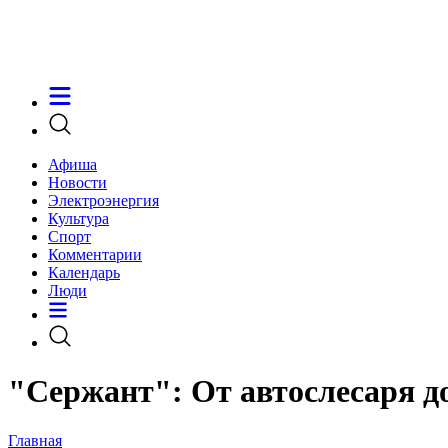
Афиша
Новости
Электроэнергия
Культура
Спорт
Комментарии
Календарь
Люди
"Сержант": От автослесаря 
Главная