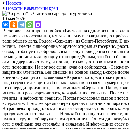
Новости
Новости Камчатский край
19 мая 2026
В составе группировки войск «Восток» на одном из направле
по контракту осознанно, имея за плечами гражданскую профес
ради общего дела. Родом «Сержант» из Санкт-Петербурга. В шко
жизни. Вместе с двоюродным братом открыл автосервис, работа
о том, чтобы уйти добровольцем в зону проведения специально
не могу оставить жену одну с новорождённым, это было бы не
сам, поддерживает маму, и понял, что могу отправиться выпол
есть помощник. На вопрос сына, куда он собирается, «Сержант
защитник Отечества. Без спешки на боевой выход Вскоре посл
военнослужащего с позывным «Карась», который тоже принял р
подразделении. Один из боевых выходов начался в сумерках, б
что впереди противник, — вспоминает «Сержант». На подходе 
мгновенно рассредоточилась, каждый занял укрытие. После пер
пункты, и забросили гранаты. Потом последовал рывок вперёд 
«Сержант». В это же время операторы беспилотных аппаратов 
В траншеях приходилось двигаться осторожно, проверять кажд
продвижение остальных. — Нельзя было допустить спешки, но 
пунктов группа обнаружила вход в тоннель. Он уходил вглубь 
сеть с ячейками для стрельбы и складами. Информацию сразу 