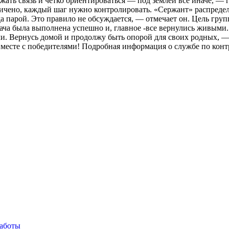
жать связь и чётко ориентироваться — под землёй всё иначе, —
чено, каждый шаг нужно контролировать. «Сержант» распределял
а парой. Это правило не обсуждается, — отмечает он. Цель груп
ча была выполнена успешно и, главное -все вернулись живыми. —
чи. Вернусь домой и продолжу быть опорой для своих родных, —
месте с победителями! Подробная информация о службе по контра