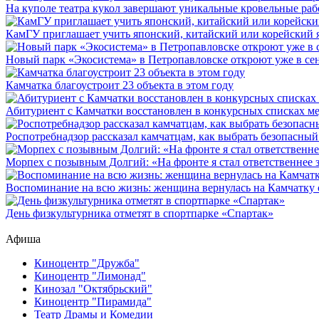
На куполе театра кукол завершают уникальные кровельные ра
КамГУ приглашает учить японский, китайский или корейский 
Новый парк «Экосистема» в Петропавловске откроют уже в се
Камчатка благоустроит 23 объекта в этом году
Абитуриент с Камчатки восстановлен в конкурсных списках м
Роспотребнадзор рассказал камчатцам, как выбрать безопасный
Морпех с позывным Долгий: «На фронте я стал ответственнее 
Воспоминание на всю жизнь: женщина вернулась на Камчатку с
День физкультурника отметят в спортпарке «Спартак»
Афиша
Киноцентр "Дружба"
Киноцентр "Лимонад"
Кинозал "Октябрьский"
Киноцентр "Пирамида"
Театр Драмы и Комедии