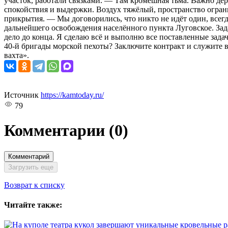
участок, работали связками. — Там кромешная тьма. Важно дер
спокойствия и выдержки. Воздух тяжёлый, пространство ограни
прикрытия. — Мы договорились, что никто не идёт один, всегд
дальнейшего освобождения населённого пункта Луговское. Зада
дело до конца. Я сделаю всё и выполню все поставленные зада
40-й бригады морской пехоты? Заключите контракт и служите в
вахта».
Источник
https://kamtoday.ru/
79
Комментарии
(0)
Комментарий
Загрузить еще
Возврат к списку
Читайте также: