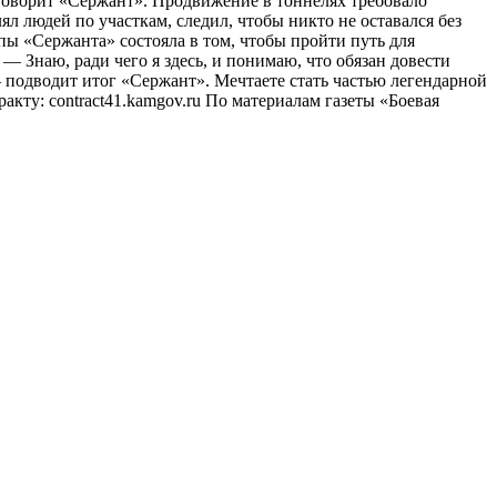
 говорит «Сержант». Продвижение в тоннелях требовало
 людей по участкам, следил, чтобы никто не оставался без
пы «Сержанта» состояла в том, чтобы пройти путь для
 Знаю, ради чего я здесь, и понимаю, что обязан довести
 подводит итог «Сержант». Мечтаете стать частью легендарной
кту: contract41.kamgov.ru По материалам газеты «Боевая