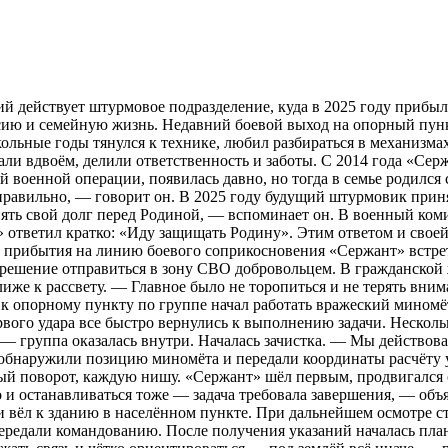
ний действует штурмовое подразделение, куда в 2025 году при
сию и семейную жизнь. Недавний боевой выход на опорный пункт
льные годы тянулся к технике, любил разбираться в механизмах,
ли вдвоём, делили ответственность и заботы. С 2014 года «Серж
й военной операции, появилась давно, но тогда в семье родился
правильно, — говорит он. В 2025 году будущий штурмовик приня
нять свой долг перед Родиной, — вспоминает он. В военный ком
» ответил кратко: «Иду защищать Родину». Этим ответом и своей
е прибытия на линию боевого соприкосновения «Сержант» встрет
ешение отправиться в зону СВО добровольцем. В гражданской ж
лиже к рассвету. — Главное было не торопиться и не терять вни
к опорному пункту по группе начал работать вражеский миномёт
вого удара все быстро вернулись к выполнению задачи. Несколь
— группа оказалась внутри. Началась зачистка. — Мы действова
обнаружили позицию миномёта и передали координаты расчёту у
ый поворот, каждую нишу. «Сержант» шёл первым, продвигался 
и останавливаться тоже — задача требовала завершения, — объя
и вёл к зданию в населённом пункте. При дальнейшем осмотре ст
передали командованию. После получения указаний началась пла