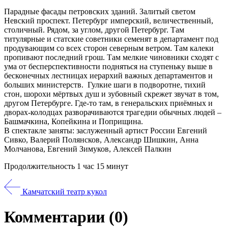
Парадные фасады петровских зданий. Залитый светом
Невский проспект. Петербург имперский, величественный,
столичный. Рядом, за углом, другой Петербург. Там
титулярные и статские советники семенят в департамент под
продувающим со всех сторон северным ветром. Там калеки
пропивают последний грош. Там мелкие чиновники сходят с
ума от бесперспективности подняться на ступеньку выше в
бесконечных лестницах иерархий важных департаментов и
больших министерств. Гулкие шаги в подворотне, тихий
стон, шорохи мёртвых душ и зубовный скрежет звучат в том,
другом Петербурге. Где-то там, в генеральских приёмных и
дворах-колодцах разворачиваются трагедии обычных людей –
Башмачкина, Копейкина и Поприщина.
В спектакле заняты: заслуженный артист России Евгений
Сивко, Валерий Полянсков, Александр Шишкин, Анна
Молчанова, Евгений Зимуков, Алексей Палкин
Продолжительность 1 час 15 минут
Камчатский театр кукол
Комментарии
(0)