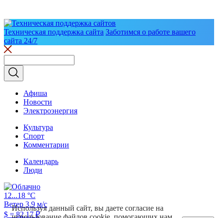
Техническая поддержка сайта
Заботимся о работе вашего
сайта 24/7
Афиша
Новости
Электроэнергия
Культура
Спорт
Комментарии
Календарь
Люди
12...18 °C
Ветер 3.9 м/с
Используя данный сайт, вы даете согласие на
$
= 82.17 ₽
использование файлов cookie, помогающих нам