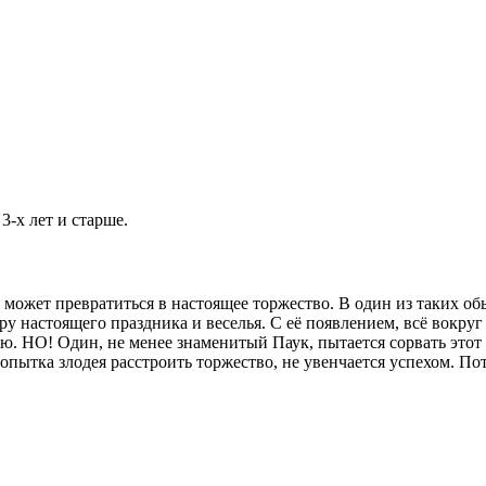
3-х лет и старше.
ь может превратиться в настоящее торжество. В один из таких о
у настоящего праздника и веселья. С её появлением, всё вокруг 
всю. НО! Один, не менее знаменитый Паук, пытается сорвать это
 попытка злодея расстроить торжество, не увенчается успехом. П