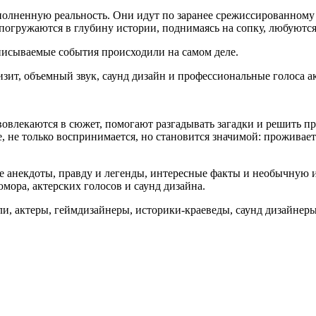
олненную реальность. Они идут по заранее срежиссированному 
огружаются в глубину истории, поднимаясь на сопку, любуются
описываемые события происходили на самом деле.
зит, объемный звук, саунд дизайн и профессиональные голоса а
вовлекаются в сюжет, помогают разгадывать загадки и решить п
 не только воспринимается, но становится значимой: проживаетс
е анекдоты, правду и легенды, интересные факты и необычную
мора, актерских голосов и саунд дизайна.
ли, актеры, геймдизайнеры, историки-краеведы, саунд дизайнер