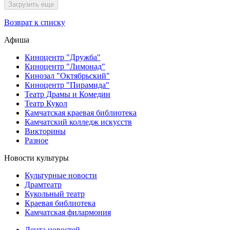
Загрузить еще
Возврат к списку
Афиша
Киноцентр "Дружба"
Киноцентр "Лимонад"
Кинозал "Октябрьский"
Киноцентр "Пирамида"
Театр Драмы и Комедии
Театр Кукол
Камчатская краевая библиотека
Камчатский колледж искусств
Викторины
Разное
Новости культуры
Культурные новости
Драмтеатр
Кукольный театр
Краевая библиотека
Камчатская филармония
Лента новостей