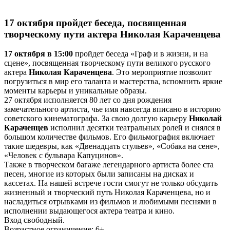
17 октября пройдет беседа, посвященная
творческому пути актера Николая Караченцева
17 октября в 15:00
пройдет беседа «Граф и в жизни, и на
сцене», посвященная творческому пути великого русского
актера
Николая Караченцева
. Это мероприятие позволит
погрузиться в мир его таланта и мастерства, вспомнить яркие
моменты карьеры и уникальные образы.
27 октября исполняется 80 лет со дня рождения
замечательного артиста, чье имя навсегда вписано в историю
советского кинематографа. За свою долгую карьеру
Николай
Караченцев
исполнил десятки театральных ролей и снялся в
большом количестве фильмов. Его фильмография включает
такие шедевры, как «Двенадцать стульев», «Собака на сене»,
«Человек с бульвара Капуцинов».
Также в творческом багаже легендарного артиста более ста
песен, многие из которых были записаны на дисках и
кассетах. На нашей встрече гости смогут не только обсудить
жизненный и творческий путь Николая Караченцева, но и
насладиться отрывками из фильмов и любимыми песнями в
исполнении выдающегося актера театра и кино.
Вход свободный.
Возрастное ограничение: 6+.