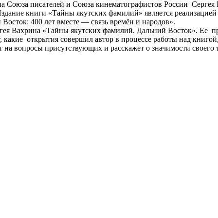
лена Союза писателей и Союза кинематографистов России Сергея
дание книги «Тайны якутских фамилий» является реализацией с
 Восток: 400 лет вместе — связь времён и народов».
ргея Вахрина «Тайны якутских фамилий. Дальний Восток». Ее пр
какие открытия совершил автор в процессе работы над книгой, 
т на вопросы присутствующих и расскажет о значимости своего т