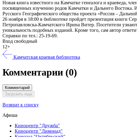
Новая книга известного на Камчатке генеалога и краеведа, ч
посвященных изучению родов Камчатки и Дальнего Востока. Из
Русского Географического общества проекта «Россия – Дальний
26 ноября в 18:00 в библиотеке пройдет презентация книги Се
Петропавловска-Камчатского Ирина Витер. Посетители узнают, 
уникальность подобных изданий. Кроме того, сам автор ответи
Справки по тел.: 25-19-69.
Вход свободный
12+
Камчатская краевая библиотека
Комментарии
(0)
Комментарий
Загрузить еще
Возврат к списку
Афиша
Киноцентр "Дружба"
Киноцентр "Лимонад"
Кинозал "Октябрьский"