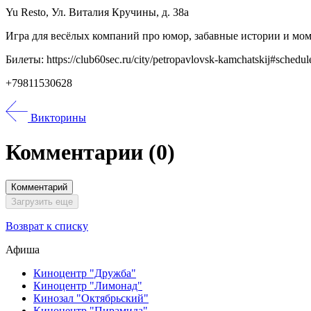
Yu Resto, Ул. Виталия Кручины, д. 38а
Игра для весёлых компаний про юмор, забавные истории и мо
Билеты: https://club60sec.ru/city/petropavlovsk-kamchatskij#schedul
+79811530628
Викторины
Комментарии
(0)
Комментарий
Загрузить еще
Возврат к списку
Афиша
Киноцентр "Дружба"
Киноцентр "Лимонад"
Кинозал "Октябрьский"
Киноцентр "Пирамида"