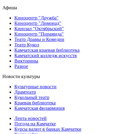
Афиша
Киноцентр "Дружба"
Киноцентр "Лимонад"
Кинозал "Октябрьский"
Киноцентр "Пирамида"
Театр Драмы и Комедии
Театр Кукол
Камчатская краевая библиотека
Камчатский колледж искусств
Викторины
Разное
Новости культуры
Культурные новости
Драмтеатр
Кукольный театр
Краевая библиотека
Камчатская филармония
Лента новостей
Погода на Камчатке
Курсы валют в банках Камчатки