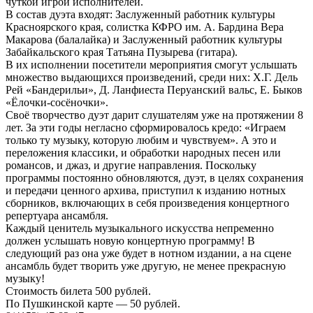
чуткой игрой исполнителей.
В состав дуэта входят: Заслуженный работник культуры
Красноярского края, солистка КФРО им. А. Бардина Вера
Макарова (балалайка) и Заслуженный работник культуры
Забайкальского края Татьяна Пузырева (гитара).
В их исполнении посетители мероприятия смогут услышать
множество выдающихся произведений, среди них: Х.Г. Дель
Рей «Бандерильи», Д. Ланфиеста Перуанский вальс, Е. Быков
«Ёлочки-сосёночки».
Своё творчество дуэт дарит слушателям уже на протяжении 8
лет. За эти годы негласно сформировалось кредо: «Играем
только ту музыку, которую любим и чувствуем». А это и
переложения классики, и обработки народных песен или
романсов, и джаз, и другие направления. Поскольку
программы постоянно обновляются, дуэт, в целях сохранения
и передачи ценного архива, приступил к изданию нотных
сборников, включающих в себя произведения концертного
репертуара ансамбля.
Каждый ценитель музыкального искусства непременно
должен услышать новую концертную программу! В
следующий раз она уже будет в нотном издании, а на сцене
ансамбль будет творить уже другую, не менее прекрасную
музыку!
Стоимость билета 500 рублей.
По Пушкинской карте — 50 рублей.